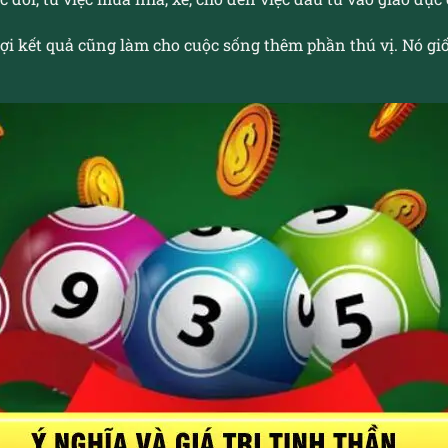
đợi kết quả cũng làm cho cuộc sống thêm phần thú vị. Nó g