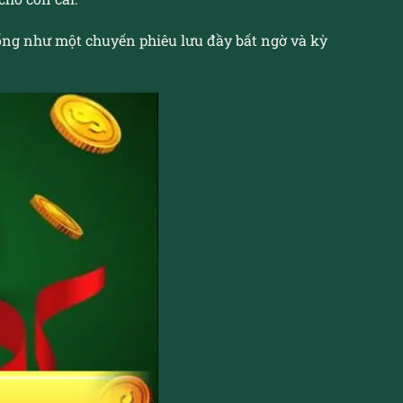
iống như một chuyến phiêu lưu đầy bất ngờ và kỳ