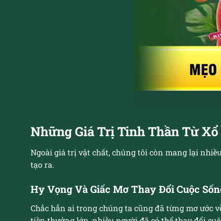
Những Giá Trị Tinh Thần Từ Xổ
Ngoài giá trị vật chất, chúng tôi còn mang lại nhi
tạo ra.
Hy Vọng Và Giấc Mơ Thay Đổi Cuộc Sốn
Chắc hẳn ai trong chúng ta cũng đã từng mơ ước về
tiền thưởng lớn, nhiều người đã có thể thay đổi cuộ