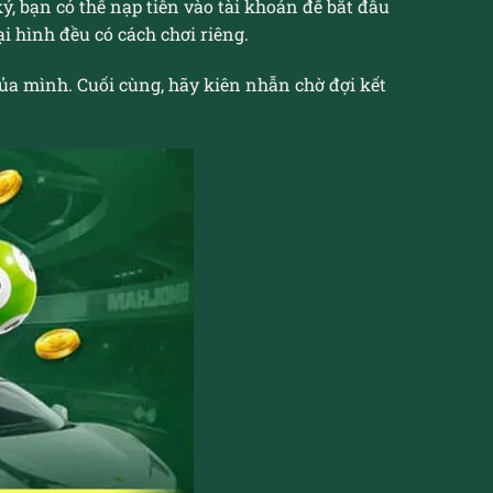
, bạn có thể nạp tiền vào tài khoản để bắt đầu
 hình đều có cách chơi riêng.
của mình. Cuối cùng, hãy kiên nhẫn chờ đợi kết