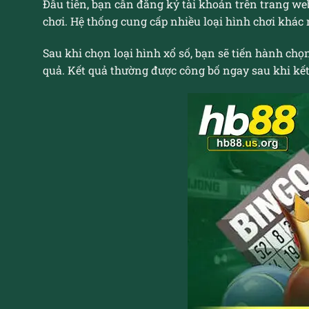
Đầu tiên, bạn cần đăng ký tài khoản trên trang we
chơi. Hệ thống cung cấp nhiều loại hình chơi khác
Sau khi chọn loại hình xổ số, bạn sẽ tiến hành ch
quả. Kết quả thường được công bố ngay sau khi kết