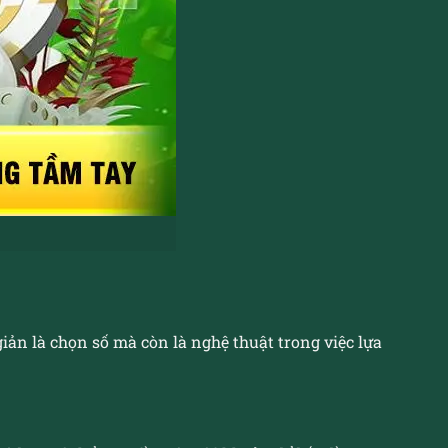
iản là chọn số mà còn là nghệ thuật trong việc lựa