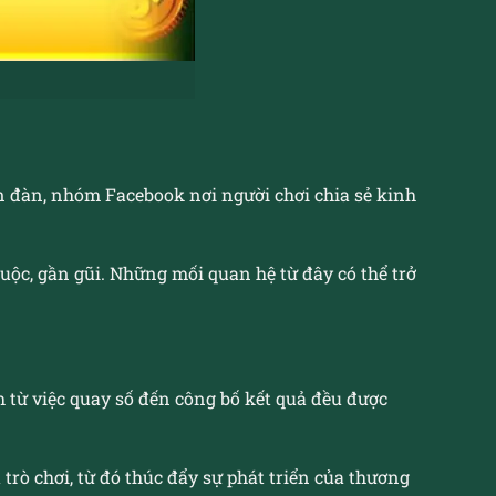
ễn đàn, nhóm Facebook nơi người chơi chia sẻ kinh
uộc, gần gũi. Những mối quan hệ từ đây có thể trở
 từ việc quay số đến công bố kết quả đều được
trò chơi, từ đó thúc đẩy sự phát triển của thương