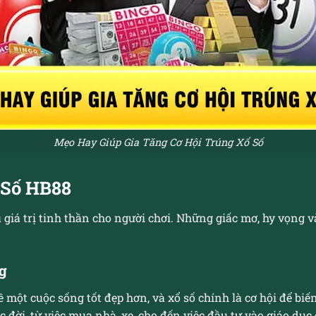
Mẹo Hay Giúp Gia Tăng Cơ Hội Trúng Xổ Số
 Số HB88
ều giá trị tinh thần cho người chơi. Những giấc mơ, hy vọng
g
 một cuộc sống tốt đẹp hơn, và xổ số chính là cơ hội để bi
c đời, từ việc mua nhà, xe, cho đến việc đầu tư vào giáo dục 