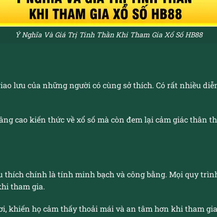
Ý Nghĩa Và Giá Trị Tinh Thần Khi Tham Gia Xổ Số HB88
giao lưu của những người có cùng sở thích. Có rất nhiều di
ng cao kiến thức về xổ số mà còn đem lại cảm giác thân th
thích chính là tính minh bạch và công bằng. Mọi quy trình
khi tham gia.
ơi, khiến họ cảm thấy thoải mái và an tâm hơn khi tham gia 