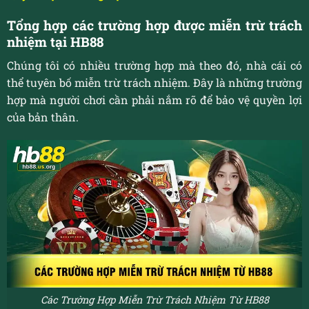
Tổng hợp các trường hợp được miễn trừ trách
nhiệm tại HB88
Chúng tôi có nhiều trường hợp mà theo đó, nhà cái có
thể tuyên bố miễn trừ trách nhiệm. Đây là những trường
hợp mà người chơi cần phải nắm rõ để bảo vệ quyền lợi
của bản thân.
Các Trường Hợp Miễn Trừ Trách Nhiệm Từ HB88