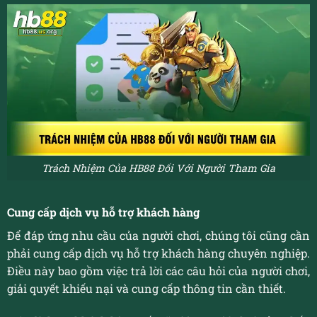
Trách Nhiệm Của HB88 Đối Với Người Tham Gia
Cung cấp dịch vụ hỗ trợ khách hàng
Để đáp ứng nhu cầu của người chơi, chúng tôi cũng cần
phải cung cấp dịch vụ hỗ trợ khách hàng chuyên nghiệp.
Điều này bao gồm việc trả lời các câu hỏi của người chơi,
giải quyết khiếu nại và cung cấp thông tin cần thiết.