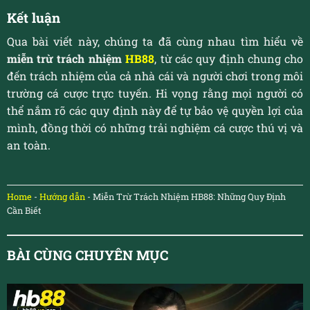
Kết luận
Qua bài viết này, chúng ta đã cùng nhau tìm hiểu về
miễn trừ trách nhiệm
HB88
, từ các quy định chung cho
đến trách nhiệm của cả nhà cái và người chơi trong môi
trường cá cược trực tuyến. Hi vọng rằng mọi người có
thể nắm rõ các quy định này để tự bảo vệ quyền lợi của
mình, đồng thời có những trải nghiệm cá cược thú vị và
an toàn.
Home
-
Hướng dẫn
-
Miễn Trừ Trách Nhiệm HB88: Những Quy Định
Cần Biết
BÀI CÙNG CHUYÊN MỤC