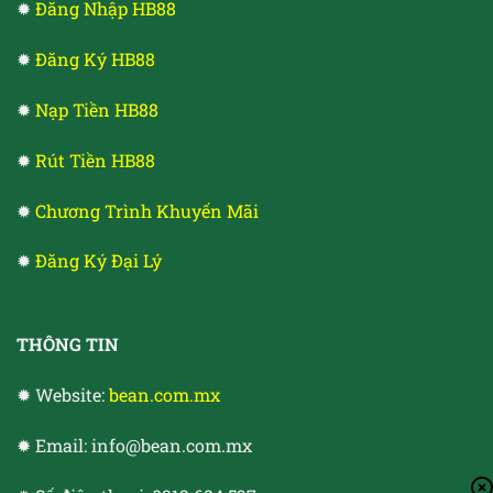
✹
Đăng Nhập HB88
✹
Đăng Ký HB88
✹
Nạp Tiền HB88
✹
Rút Tiền HB88
✹
Chương Trình Khuyến Mãi
✹
Đăng Ký Đại Lý
THÔNG TIN
✹ Website:
bean.com.mx
✹ Email:
info@bean.com.mx